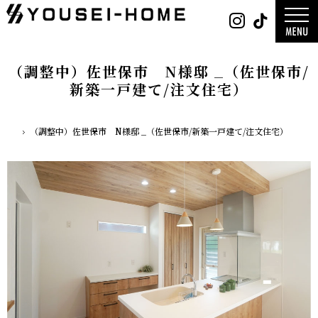
0800-
Instag
Tik
888-
2026年
2003
2025年
営業時
2024年
間
9:30
～
GLAMP／
18:00
ンプ
定休
DESIGN C
（調整中）佐世保市 N様邸 _（佐世保市/
日
水曜
／デザイン
日・第
サ
一土曜
新築一戸建て/注文住宅）
DESIGN
日・第
Y`sSTYLE 
三日曜
ザイン ワイ
日
タイル
デザイン
（調整中）佐世保市 N様邸 _（佐世保市/新築一戸建て/注文住宅）
平屋
ホーム
2階建て
ガレージ
EDGE -エッ
nature -
レ-
Rustic -
ティック-
BETON -
ン-
LUCE -ル
チェ-
AMBRE -
ル-