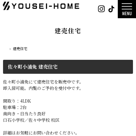
0800-
Instag
Tik
888-
2026年
2003
2025年
営業時
2024年
間
9:30
～
GLAMP／
18:00
ンプ
定休
DESIGN C
建売住宅
日
水曜
／デザイン
日・第
サ
一土曜
DESIGN
日・第
Y`sSTYLE 
三日曜
ザイン ワイ
日
タイル
建売住宅
ホーム
デザイン
平屋
2階建て
ガレージ
EDGE -エッ
佐々町小浦免 建売住宅
nature -
レ-
Rustic -
ティック-
BETON -
佐々町小浦免にて建売住宅を販売中です。
ン-
LUCE -ル
即入居可能。内覧のご予約を受付中です。
チェ-
AMBRE -
ル-
間取り：4LDK
駐車場：2台
南向き・日当たり良好
口石小学校／佐々中学校 校区
詳細はお気軽にお問い合わせください。