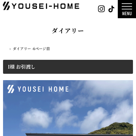
0800-
Instag
Tik
888-
2026年
2003
2025年
営業時
2024年
間
9:30
～
GLAMP／
18:00
ンプ
定休
DESIGN C
ダイアリー
日
水曜
／デザイン
日・第
サ
一土曜
DESIGN
日・第
Y`sSTYLE 
三日曜
ザイン ワイ
日
タイル
ダイアリー -6ページ目
ホーム
デザイン
平屋
2階建て
ガレージ
EDGE -エッ
I様 お引渡し
nature -
レ-
Rustic -
ティック-
BETON -
ン-
LUCE -ル
チェ-
AMBRE -
ル-