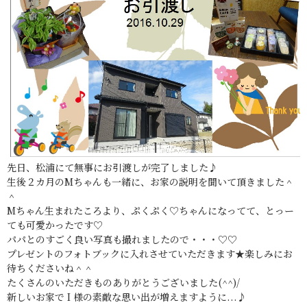
先日、松浦にて無事にお引渡しが完了しました♪
生後２カ月のMちゃんも一緒に、お家の説明を聞いて頂きました＾
＾
Mちゃん生まれたころより、ぷくぷく♡ちゃんになってて、とっー
ても可愛かったです♡
パパとのすごく良い写真も撮れましたので・・・♡♡
プレゼントのフォトブックに入れさせていただきます★楽しみにお
待ちくださいね＾＾
たくさんのいただきものありがとうございました(^^)/
新しいお家で I 様の素敵な思い出が増えますように...♪