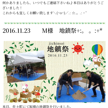
何かありましたら、いつでもご連絡下さいね♪本日はありがとうご
ざいました！
これからも宜しくお願い致します＼(^o^)／.: ☆.。.:・゜
2016.11.23 M様 地鎮祭+:。 。:+*
本日、佐々町にてM様の地鎮祭を行いました。