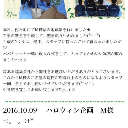
本日、佐々町にてM様邸の地鎮祭を行いました★
工事の安全を祈願して、無事執り行われました(*^-^*)
１歳のYくんは、途中、スタッフに抱っこされて寝ちゃいましたが
♡
パパとママと一緒に鍬入れ式をして、とってもかわいい写真が取れ
ました～♪♪
数ある建築会社から弊社をお選びいただきありがとうございます。
これからM様のご希望の建物が期待以上のものになるようスタッフ
一同、全力でお手伝いさせていただきます(*´∀｀)
引き続き宜しくお願い致します!!(^_-)-☆
2016.10.09 ハロウィン企画 M様
+:。 。:+*