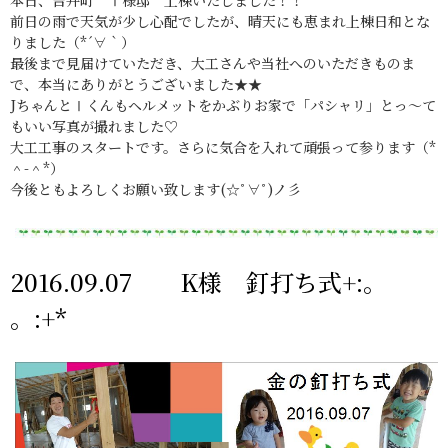
前日の雨で天気が少し心配でしたが、晴天にも恵まれ上棟日和とな
りました（*´∀｀）
最後まで見届けていただき、大工さんや当社へのいただきものま
で、本当にありがとうございました★★
JちゃんとⅠくんもヘルメットをかぶりお家で「パシャリ」とっ～て
もいい写真が撮れました♡
大工工事のスタートです。さらに気合を入れて頑張って参ります（*
＾-＾*）
今後ともよろしくお願い致します(☆ﾟ∀ﾟ)ノ彡
2016.09.07 K様 釘打ち式+:。
。:+*