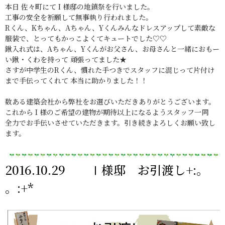
本日 佐々町にて I 様邸の地鎮祭を行いました。
工事の安全を祈願して無事執り行われました。
Rくん、Kちゃん、Aちゃん、Yくんみんなドレスアップして素敵な
服装で、とってもかっこよくてキュートでした♡♡
鍬入れ式は、Aちゃん、Yくんがお父さん、お母さんと一緒におもー
い鍬・くわを持って 頑張ってました★
さすが中学生のRくん、慣れた手つきでスタッフに混じって片付け
まで手伝ってくれて 本当に助かりました！！
数ある建築会社から弊社をお選びいただきありがとうございます。
これから I 様のご希望の建物が期待以上になるようスタッフ一同
全力でお手伝いさせていただきます。引き続きよろしくお願い致し
ます。
2016.10.29 Ⅰ様邸 お引渡し+:。
。:+*