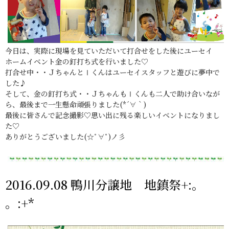
今日は、実際に現場を見ていただいて打合せをした後にユーセイ
ホームイベント金の釘打ち式を行いました♡
打合せ中・・ＪちゃんとⅠくんはユーセイスタッフと遊びに夢中で
した♪
そして、金の釘打ち式・・ＪちゃんもⅠくんも二人で助け合いなが
ら、最後まで一生懸命頑張りました(*´∀｀)
最後に皆さんで記念撮影♡思い出に残る楽しいイベントになりまし
た♡
ありがとうございました(☆ﾟ∀ﾟ)ノ彡
2016.09.08 鴨川分譲地 地鎮祭+:。
。:+*