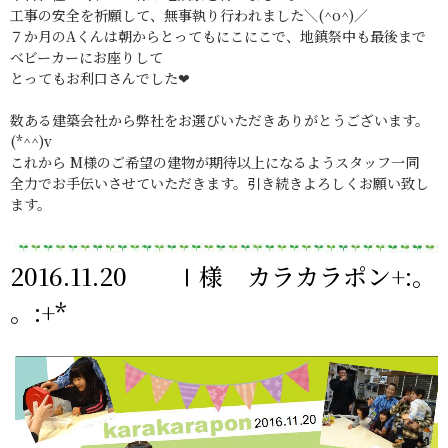
工事の安全を祈願して、無事執り行われました＼(^o^)／
７か月のAくんは朝からとってもにこにこで、地鎮祭中も最後まで
べビーカーにお座りして
とってもお利口さんでした❤
数ある建築会社から弊社をお選びいただきありがとうございます。
(*^^)v
これから M様のご希望の建物が期待以上になるようスタッフ一同
全力でお手伝いさせていただきます。引き続きよろしくお願い致し
ます。
2016.11.20 Ⅰ様 カラカラポン+:。
。:+*