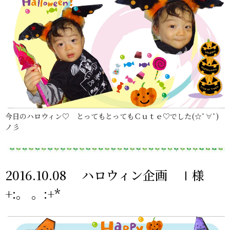
今日のハロウィン♡ とってもとってもＣｕｔｅ♡でした(☆ﾟ∀ﾟ)
ノ彡
2016.10.08 ハロウィン企画 Ⅰ様
+:。 。:+*