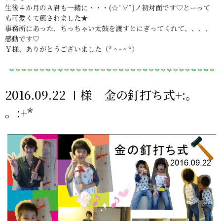
生後４か月のＡ君も一緒に・・・(☆ﾟ∀ﾟ)ノ初対面です♡とーって
も可愛くて癒されました★
事務所にあった、ちっちゃい太鼓を渡すとにぎってくれて、、、、
感動です♡
Ｙ様、ありがとうございました（*＾-＾*）
2016.09.22 Ⅰ様 金の釘打ち式+:。
。:+*