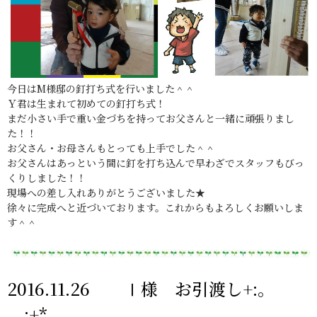
今日はM様邸の釘打ち式を行いました＾＾
Ｙ君は生まれて初めての釘打ち式！
まだ小さい手で重い金づちを持ってお父さんと一緒に頑張りまし
た！！
お父さん・お母さんもとっても上手でした＾＾
お父さんはあっという間に釘を打ち込んで早わざでスタッフもびっ
くりしました！！
現場への差し入れありがとうございました★
徐々に完成へと近づいております。これからもよろしくお願いしま
す＾＾
2016.11.26 Ⅰ様 お引渡し+:。
。:+*