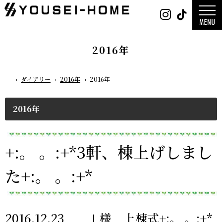
0800-
Instag
Tik
888-
2026年
2003
2025年
営業時
2024年
間
9:30
～
GLAMP／
18:00
ンプ
定休
DESIGN C
2016年
日
水曜
／デザイン
日・第
サ
一土曜
DESIGN
日・第
Y`sSTYLE 
三日曜
ザイン ワイ
日
タイル
ダイアリー
2016年
2016年
ホーム
デザイン
平屋
2階建て
ガレージ
吹き抜け
2016年
二世帯
木をつかっ
+:。 。:+*3軒、棟上げしまし
た+:。 。:+*
2016.12.23 Ⅰ様 上棟式+:。 。:+*