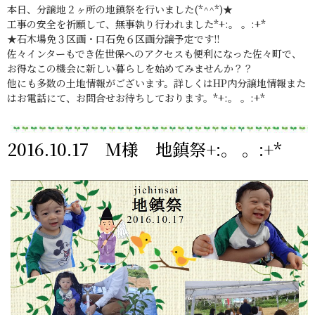
本日、分譲地２ヶ所の地鎮祭を行いました(*^^*)★
工事の安全を祈願して、無事執り行われました*+:。 。:+*
★石木場免３区画・口石免６区画分譲予定です!!
佐々インターもでき佐世保へのアクセスも便利になった佐々町で、
お得なこの機会に新しい暮らしを始めてみませんか？？
他にも多数の土地情報がございます。詳しくはHP内分譲地情報また
はお電話にて、お問合せお待ちしております。*+:。 。:+*
2016.10.17 M様 地鎮祭+:。 。:+*