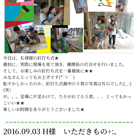
今日は、Ｋ様邸の釘打ち式★
最初に、実際に現場を見て頂き、棚関係の打合せを行いました。
そして、お楽しみの釘打ち式を一番最後に★★
みなさんとってもお上手です(*´∀｀)
恥ずかしかったのか、釘打ち式最中のＳ君の写真はＮＧでした(;_:)
(笑）
が。。。足場に片足かけて、たそがれてるＳ君、、、とってもかっ
こいい★★
楽しいお時間をありがとうございました★
2016.09.03 H様 いただきもの+:。