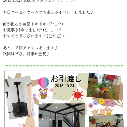
本日ユーセイホームのお楽しみイベントしました♪
何が出るか毎回ドキドキ（*^_^*）
お見事♪1等でました*+:。 。:+*
おめでとうございますヾ(≧∇≦)ゞ
あと、２回チャンスあります♪
次回はぜひ、目指せ金賞♪