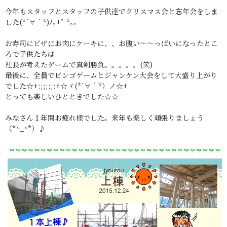
今年もスタッフとスタッフの子供達でクリスマス会と忘年会をしま
した(*´∀｀*)ﾉ｡+ﾟ *｡。
お寿司にピザにお肉にケーキに、、お腹い～～っぱいになったとこ
ろで子供たちは
社長が考えたゲームで真剣勝負。。。。。(笑)
最後に、全員でビンゴゲームとジャンケン大会をして大盛り上がり
でした☆+:;;;;;:+☆ヾ(*´∀｀*）ノ☆+
とっても楽しいひとときでした☆☆
みなさん１年間お疲れ様でした。来年も楽しく頑張りましょう
（*^_^*）♪