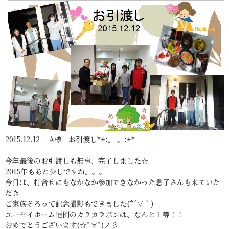
2015.12.12 A様 お引渡し*+:。 。:+*
今年最後のお引渡しも無事、完了しました☆
2015年もあと少しですね。。。
今日は、打合せにもなかなか参加できなかった息子さんも来ていた
だき
ご家族そろって記念撮影もできました(*´∀｀)
ユーセイホーム恒例のカラカラポンは、なんと１等！！
おめでとうございます(☆ﾟ∀ﾟ)ノ彡