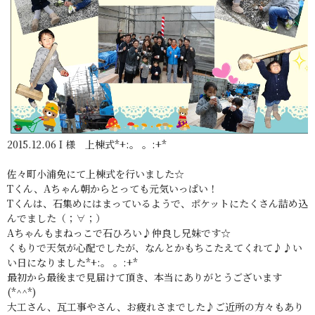
2015.12.06 I 様 上棟式*+:。 。:+*
佐々町小浦免にて上棟式を行いました☆
Tくん、Aちゃん朝からとっても元気いっぱい！
Tくんは、石集めにはまっているようで、ポケットにたくさん詰め込
んでました（；∀；）
Aちゃんもまねっこで石ひろい♪仲良し兄妹です☆
くもりで天気が心配でしたが、なんとかもちこたえてくれて♪♪い
い日になりました*+:。 。:+*
最初から最後まで見届けて頂き、本当にありがとうございます
(*^^*)
大工さん、瓦工事やさん、お疲れさまでした♪ご近所の方々もあり