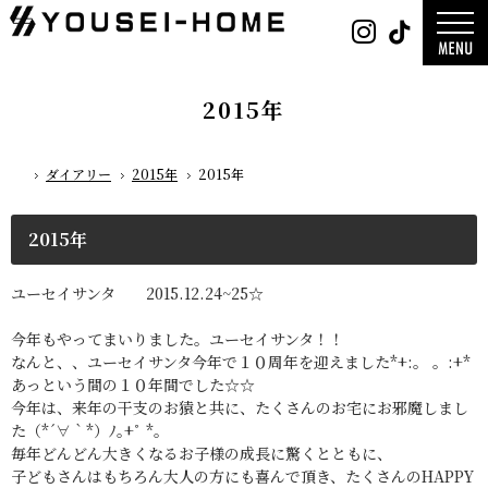
0800-
Instag
Tik
888-
2026年
2003
2025年
営業時
2024年
間
9:30
～
GLAMP／
18:00
ンプ
定休
DESIGN C
2015年
日
水曜
／デザイン
日・第
サ
一土曜
DESIGN
日・第
Y`sSTYLE 
三日曜
ザイン ワイ
日
タイル
ダイアリー
2015年
2015年
ホーム
デザイン
平屋
2階建て
ガレージ
EDGE -エッ
2015年
nature -
レ-
Rustic -
ティック-
BETON -
ユーセイサンタ 2015.12.24~25☆
ン-
LUCE -ル
チェ-
AMBRE -
今年もやってまいりました。ユーセイサンタ！！
ル-
なんと、、ユーセイサンタ今年で１０周年を迎えました*+:。 。:+*
あっという間の１０年間でした☆☆
今年は、来年の干支のお猿と共に、たくさんのお宅にお邪魔しまし
た（*´∀｀*）ﾉ｡+ﾟ *｡
毎年どんどん大きくなるお子様の成長に驚くとともに、
子どもさんはもちろん大人の方にも喜んで頂き、たくさんのHAPPY