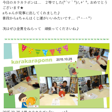
今日のカラカラポンは... ２等でした(*´∀｀*)ﾉ｡+ﾟ *｡ おめでとう
ございます★
aちゃんが見事に出してくれました♪
普段からaちゃんはくじ運がいいみたいです...（*＾-＾*）
次はぜひ金賞をねらって 頑張ってくださいね♪
2015.10.28 A様 カラカラポン*+:。 。:+*