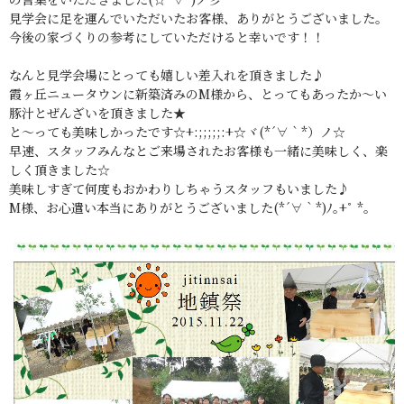
見学会に足を運んでいただいたお客様、ありがとうございました。
今後の家づくりの参考にしていただけると幸いです！！
なんと見学会場にとっても嬉しい差入れを頂きました♪
霞ヶ丘ニュータウンに新築済みのM様から、とってもあったか～い
豚汁とぜんざいを頂きました★
と～っても美味しかったです☆+:;;;;;:+☆ヾ(*´∀｀*）ノ☆
早速、スタッフみんなとご来場されたお客様も一緒に美味しく、楽
しく頂きました☆
美味しすぎて何度もおかわりしちゃうスタッフもいました♪
M様、お心遣い本当にありがとうございました(*´∀｀*)ﾉ｡+ﾟ *｡