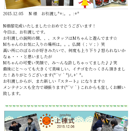
2015.12.05 N 様 お引渡し*+:。 。:+*
N様邸完成いたしました☆おめでとうございます！
今日は、お引渡しです。
お引渡しの説明の間、、、スタッフはMちゃんと遊んでます☆
Mちゃんのお気に入りの場所は。。。仏間（；∀；）笑
高い所にのぼるのが好きみたいで、何度も上り下り♪怒られないか
なぁ・・・と思いましたが
Mちゃんの可愛い笑顔で、み～んな許しちゃってました♪♪笑
最後にと～っても大きくて美味しい、イチゴをたっくさん頂きまし
た！ありがとうございます(*´∀｀*)ﾉ｡+ﾟ *｡
お引渡しからが、また新しい『スタート』になります☆
メンテナンスも全力で頑張ります(*´∀｀) これからも宜しくお願い
致します。