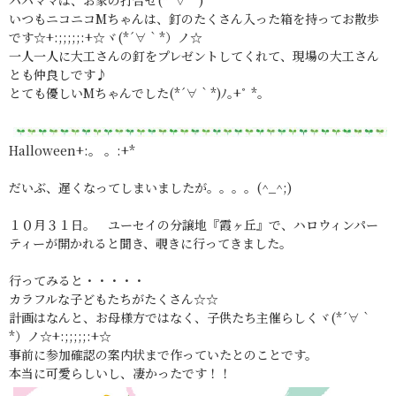
パパママは、お家の打合せ(*´∀｀)
いつもニコニコMちゃんは、釘のたくさん入った箱を持ってお散歩
です☆+:;;;;;:+☆ヾ(*´∀｀*）ノ☆
一人一人に大工さんの釘をプレゼントしてくれて、現場の大工さん
とも仲良しです♪
とても優しいMちゃんでした(*´∀｀*)ﾉ｡+ﾟ *｡
Halloween+:。 。:+*
だいぶ、遅くなってしまいましたが。。。。(^_^;)
１０月３１日。 ユーセイの分譲地『霞ヶ丘』で、ハロウィンパー
ティーが開かれると聞き、覗きに行ってきました。
行ってみると・・・・・
カラフルな子どもたちがたくさん☆☆
計画はなんと、お母様方ではなく、子供たち主催らしくヾ(*´∀｀
*）ノ☆+:;;;;;:+☆
事前に参加確認の案内状まで作っていたとのことです。
本当に可愛らしいし、凄かったです！！