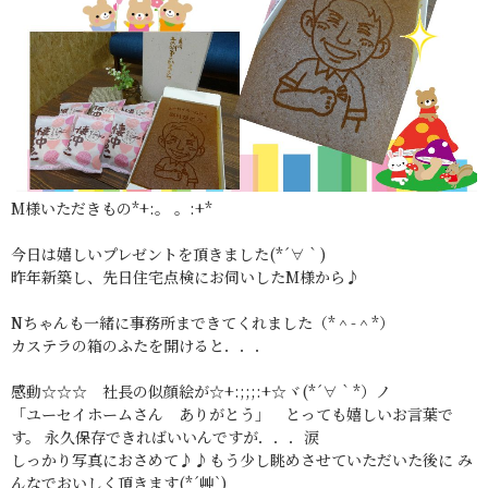
M様いただきもの*+:。 。:+*
今日は嬉しいプレゼントを頂きました(*´∀｀)
昨年新築し、先日住宅点検にお伺いしたM様から♪
Nちゃんも一緒に事務所まできてくれました（*＾-＾*）
カステラの箱のふたを開けると．．．
感動☆☆☆ 社長の似顔絵が☆+:;;;:+☆ヾ(*´∀｀*）ノ
「ユーセイホームさん ありがとう」 とっても嬉しいお言葉で
す。 永久保存できればいいんですが．．．涙
しっかり写真におさめて♪♪もう少し眺めさせていただいた後に み
んなでおいしく頂きます(*´艸`)