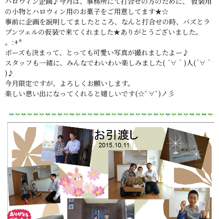
ハロウィン企画♪今月は、事務所にて打合せの方のために、 仮装用
の小物とハロウィン用のお菓子をご用意してます★☆
事前に企画を説明してましたところ、なんと打合せの時、バズとラ
プンツェルの仮装で来てくれました★ありがとうございました。
。:+*
ポーズも決まって、とっても可愛い写真が撮れましたよー♪
スタッフも一緒に、みんなでわいわい楽しみました( ´∀｀)人(´∀｀
)♪
今月限定ですが、よろしくお願いします。
楽しい思い出になってくれると嬉しいです(☆ﾟ∀ﾟ)ノ彡