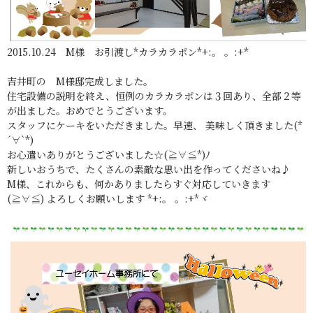
2015.10.24 M様 お引渡し*カラカラポン*+:。 。:+*
吉井町の M様邸完成しました。
住宅設備の説明を終え、恒例のカラカラポンは３回あり、全部２等
が出ました。おめでとうございます。
スタッフにケーキをいただきました。早速、 美味しく頂きました(*
´∀`*)
お心遣いありがとうございました☆(≧∀≦*)ﾉ
新しいおうちで、たくさんの素敵な思い出を作ってくださいね♪
M様、これからも、何かありましたらすぐ対応していきます
(≧∀≦) よろしくお願いします *+:。 。:+*ヾ