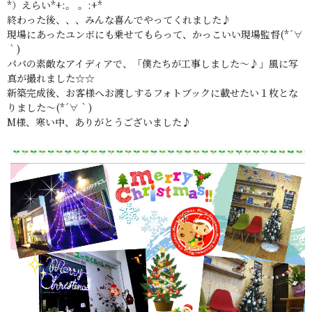
*）えらい*+:。 。:+*
終わった後、、、みんな喜んでやってくれました♪
現場にあったユンボにも乗せてもらって、かっこいい現場監督(*´∀
｀)
パパの素敵なアイディアで、「僕たちが工事しました～♪」風に写
真が撮れました☆☆
新築完成後、お客様へお渡しするフォトブックに載せたい１枚とな
りました～(*´∀｀)
M様、寒い中、ありがとうございました♪