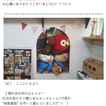
お心遣いありがとうございました(☆ﾟ∀ﾟ)ノ彡
「ぼく ここにいるよ!!」
I 様打合せ中のひとコマ^^
打合せ室のすぐ横にあるキッズルームでT君が
"秘密基地" を作って遊んでいました(*´∀｀)