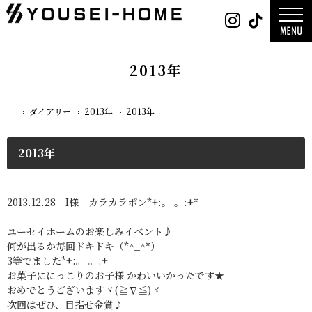
0800-
Instag
Tik
888-
2026年
2003
2025年
営業時
2024年
間
9:30
～
GLAMP／
18:00
ンプ
定休
DESIGN C
2013年
日
水曜
／デザイン
日・第
サ
一土曜
DESIGN
日・第
Y`sSTYLE 
三日曜
ザイン ワイ
日
タイル
ダイアリー
2013年
2013年
ホーム
デザイン
平屋
2階建て
ガレージ
吹き抜け
2013年
二世帯
木をつかっ
2013.12.28 I様 カラカラポン*+:。 。:+*
ユーセイホームのお楽しみイベント♪
何が出るか毎回ドキドキ（*^_^*）
3等でました*+:。 。:+
お菓子ににっこりのお子様 かわいいかったです★
おめでとうございますヾ(≧∇≦)ゞ
次回はぜひ、目指せ金賞♪