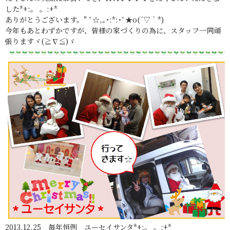
した*+:。 。:+*
ありがとうございます。" ﾟ☆,｡･:*:･ﾟ★o(´▽｀*)
今年もあとわずかですが、皆様の家づくりの為に、スタッフ一同頑
張りますヾ(≧∇≦)ゞ
2013.12.25 毎年恒例 ユーセイサンタ*+:。 。:+*