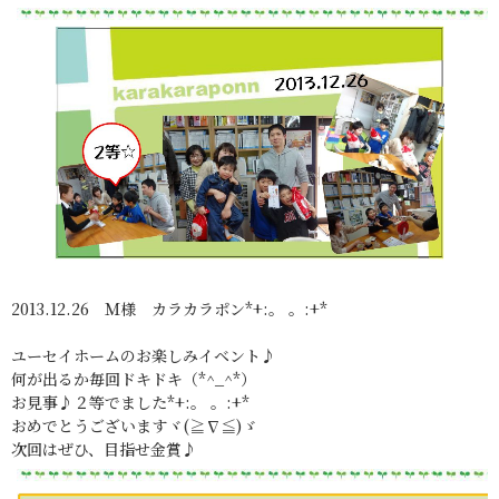
2013.12.26 Ｍ様 カラカラポン*+:。 。:+*
ユーセイホームのお楽しみイベント♪
何が出るか毎回ドキドキ（*^_^*）
お見事♪２等でました*+:。 。:+*
おめでとうございますヾ(≧∇≦)ゞ
次回はぜひ、目指せ金賞♪