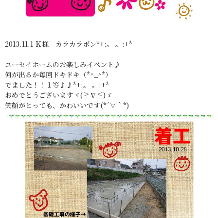
2013.11.1 Ｋ様 カラカラポン*+:。 。:+*
ユーセイホームのお楽しみイベント♪
何が出るか毎回ドキドキ（*^_^*）
でました！！１等♪♪*+:。 。:+*
おめでとうございますヾ(≧∇≦)ゞ
笑顔がとっても、かわいいです(*´∀｀*)