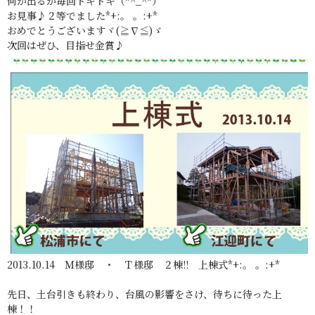
何が出るか毎回ドキドキ（*^_^*）
お見事♪２等でました*+:。 。:+*
おめでとうございますヾ(≧∇≦)ゞ
次回はぜひ、目指せ金賞♪
2013.10.14 Ｍ様邸 ・ Ｔ様邸 ２棟!! 上棟式*+:。 。:+*
先日、土台引きも終わり、台風の影響をさけ、待ちに待った上
棟！！