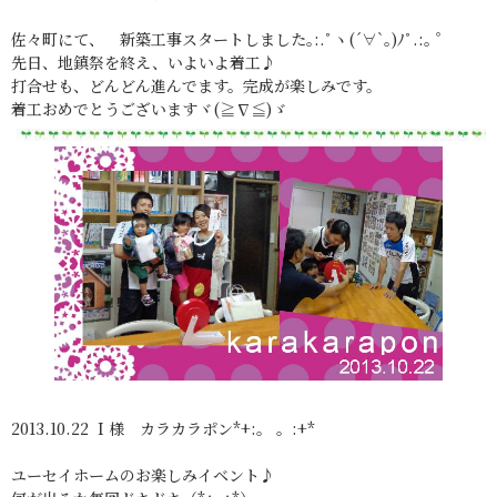
佐々町にて、 新築工事スタートしました｡:.ﾟヽ(´∀`｡)ﾉﾟ.:｡ ゜
先日、地鎮祭を終え、いよいよ着工♪
打合せも、どんどん進んでます。完成が楽しみです。
着工おめでとうございますヾ(≧∇≦)ゞ
2013.10.22 Ｉ様 カラカラポン*+:。 。:+*
ユーセイホームのお楽しみイベント♪