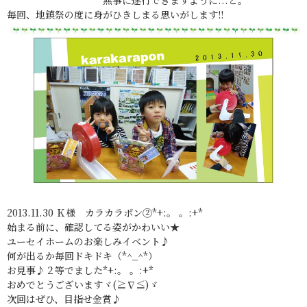
無事に遂行できますように...と。
毎回、地鎮祭の度に身がひきしまる思いがします!!
2013.11.30 Ｋ様 カラカラポン②*+:。 。:+*
始まる前に、確認してる姿がかわいい★
ユーセイホームのお楽しみイベント♪
何が出るか毎回ドキドキ（*^_^*）
お見事♪２等でました*+:。 。:+*
おめでとうございますヾ(≧∇≦)ゞ
次回はぜひ、目指せ金賞♪