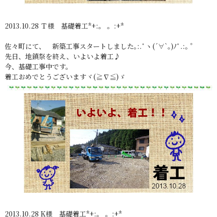
2013.10.28 Ｔ様 基礎着工*+:。 。:+*
佐々町にて、 新築工事スタートしました｡:.ﾟヽ(´∀`｡)ﾉﾟ.:｡ ゜
先日、地鎮祭を終え、いよいよ着工♪
今、基礎工事中です。
着工おめでとうございますヾ(≧∇≦)ゞ
2013.10.28 K様 基礎着工*+:。 。:+*