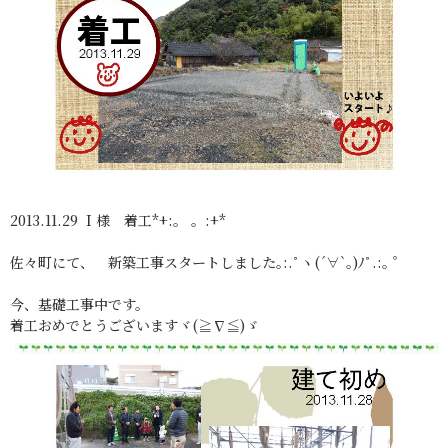
2013.11.29 Ｉ様 着工*+:。 。:+*
佐々町にて、 新築工事スタートしました｡:.ﾟヽ(´∀`｡)ﾉﾟ.:｡ ゜
今、基礎工事中です。
着工おめでとうございますヾ(≧∇≦)ゞ