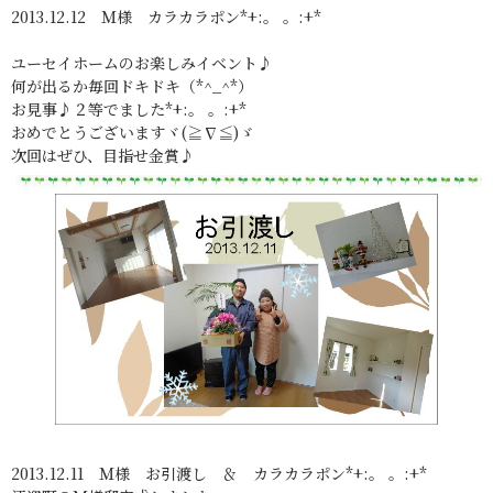
2013.12.12 Ｍ様 カラカラポン*+:。 。:+*
ユーセイホームのお楽しみイベント♪
何が出るか毎回ドキドキ（*^_^*）
お見事♪２等でました*+:。 。:+*
おめでとうございますヾ(≧∇≦)ゞ
次回はぜひ、目指せ金賞♪
2013.12.11 Ｍ様 お引渡し ＆ カラカラポン*+:。 。:+*