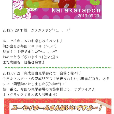
2013.9.29 Ｔ様 カラカラポン*+:。 。:+*
ユーセイホームのお楽しみイベント♪
何が出るか毎回ドキドキ（*^_^*）
見事！！１等でました*+:。 。:+*
おめでとうございますヾ(≧∇≦)ゞ
また次回も、目指せ金賞♪
2013.09.21 完成自由見学会にて 会場：佐々町
今日からスタートの完成見学会！早速うれしい出来事があり、スタ
ッフ一同感動いたしました(○v艸v*).+ﾟ
朝一番に、今回の見学会場のお施主様より、サプライズ♪
↓（クリックすると拡大出来ます）