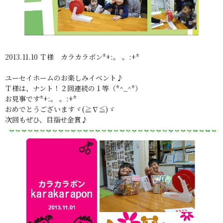
2013.11.10 Ｔ様 カラカラポン*+:。 。:+*
ユーセイホームのお楽しみイベント♪
Ｔ様は、ナント！２回連続の１等（*^_^*）
お見事です*+:。 。:+*
おめでとうございますヾ(≧∇≦)ゞ
次回もぜひ、目指せ金賞♪