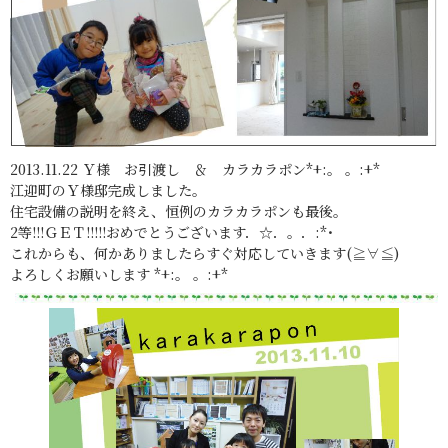
2013.11.22 Ｙ様 お引渡し ＆ カラカラポン*+:。 。:+*
江迎町のＹ様邸完成しました。
住宅設備の説明を終え、恒例のカラカラポンも最後。
2等!!!ＧＥＴ!!!!!おめでとうございます．☆．。．:*･
これからも、何かありましたらすぐ対応していきます(≧∀≦)
よろしくお願いします *+:。 。:+*