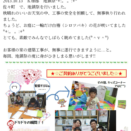
2013.10.13 Ｋ様邸 地鎮祭*+:。 。:+*
佐々町 で、地鎮祭を行いました。
秋晴れのいいお天気の中、工事の安全を祈願して、無事執り行われ
ました。
ちょうど、お庭に一輪だけ白椿（シロツバキ）の花が咲いてました
*+:。 。:+*
とても、素敵でみんなでしばらく眺めてました(*＾ｖ＾*)
お客様の家の建築工事が、無事に遂行できますように...と。
毎回、地鎮祭の度に身がひきしまる思いがします!!