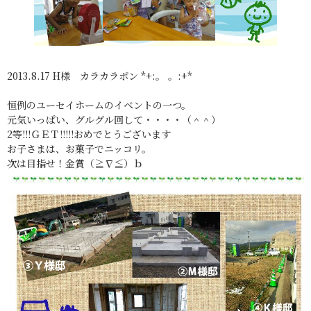
2013.8.17 H様 カラカラポン *+:。 。:+*
恒例のユーセイホームのイベントの一つ。
元気いっぱい、グルグル回して・・・・（＾＾）
2等!!!ＧＥＴ!!!!!おめでとうございます
お子さまは、お菓子でニッコリ。
次は目指せ！金賞（≧∇≦）ｂ